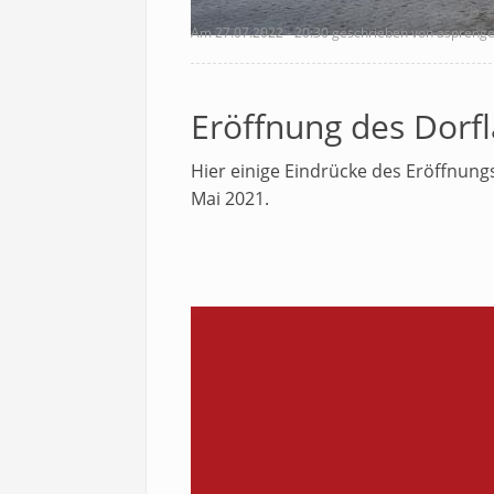
Am
27.07.2022 - 20:30
geschrieben von asprenge
Eröffnung des Dorf
Hier einige Eindrücke des Eröffnung
Mai 2021.
Video
Video-
Datei