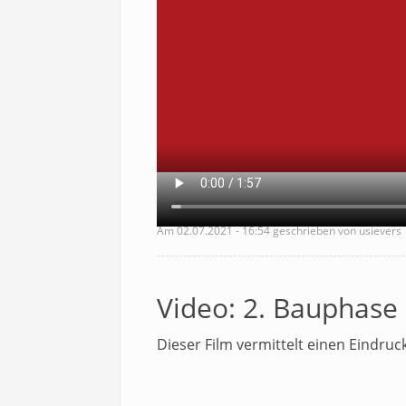
Am
02.07.2021 - 16:54
geschrieben von usievers
Video: 2. Bauphase
Dieser Film vermittelt einen Eindru
Video
Video-