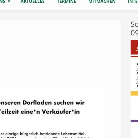
NS
AKTUELLES
TERMINE
MITMACHEN
INT
So
0