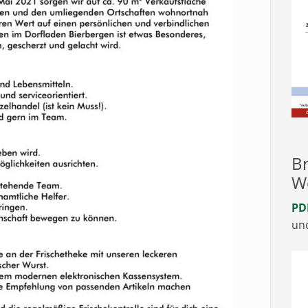
Br
W
PD
un